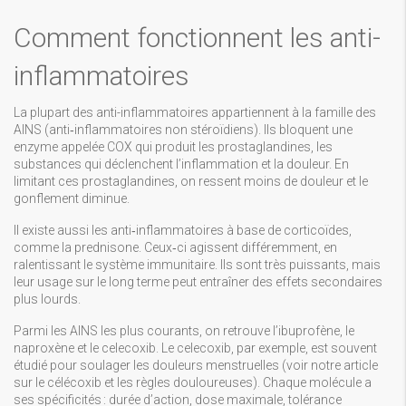
Comment fonctionnent les anti-
inflammatoires
La plupart des anti-inflammatoires appartiennent à la famille des
AINS (anti‑inflammatoires non stéroïdiens). Ils bloquent une
enzyme appelée COX qui produit les prostaglandines, les
substances qui déclenchent l’inflammation et la douleur. En
limitant ces prostaglandines, on ressent moins de douleur et le
gonflement diminue.
Il existe aussi les anti‑inflammatoires à base de corticoïdes,
comme la prednisone. Ceux‑ci agissent différemment, en
ralentissant le système immunitaire. Ils sont très puissants, mais
leur usage sur le long terme peut entraîner des effets secondaires
plus lourds.
Parmi les AINS les plus courants, on retrouve l’ibuprofène, le
naproxène et le celecoxib. Le celecoxib, par exemple, est souvent
étudié pour soulager les douleurs menstruelles (voir notre article
sur le célécoxib et les règles douloureuses). Chaque molécule a
ses spécificités : durée d’action, dose maximale, tolérance