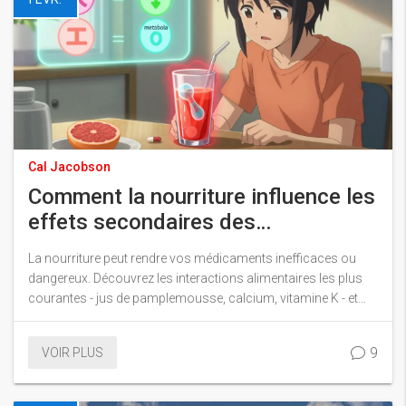
Cal Jacobson
Comment la nourriture influence les
effets secondaires des
médicaments : principes de base
La nourriture peut rendre vos médicaments inefficaces ou
pour les patients
dangereux. Découvrez les interactions alimentaires les plus
courantes - jus de pamplemousse, calcium, vitamine K - et
comment les éviter pour protéger votre santé.
9
VOIR PLUS