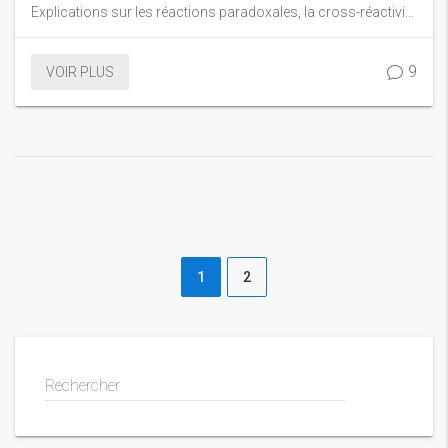
Explications sur les réactions paradoxales, la cross-réactivité
entre classes et les stratégies de gestion.
9
VOIR PLUS
1
2
Rechercher