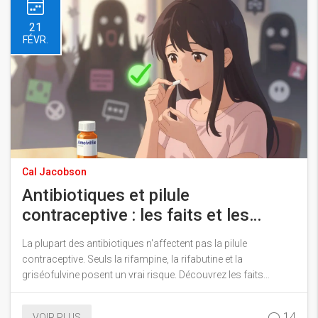
21
FÉVR.
Cal Jacobson
Antibiotiques et pilule
contraceptive : les faits et les
mythes à connaître
La plupart des antibiotiques n'affectent pas la pilule
contraceptive. Seuls la rifampine, la rifabutine et la
griséofulvine posent un vrai risque. Découvrez les faits
scientifiques, les mythes persistants et ce que vous devez
vraiment faire.
14
VOIR PLUS