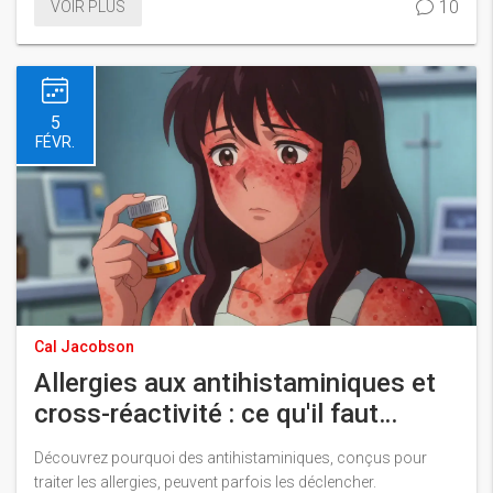
10
VOIR PLUS
l'avenir des médicaments abordables.
5
FÉVR.
Cal Jacobson
Allergies aux antihistaminiques et
cross-réactivité : ce qu'il faut
surveiller
Découvrez pourquoi des antihistaminiques, conçus pour
traiter les allergies, peuvent parfois les déclencher.