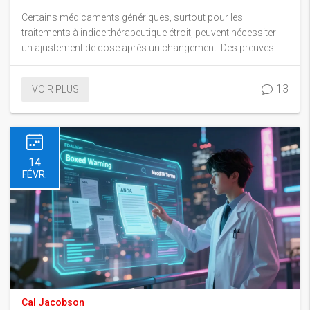
médecins modifient les posologies
Certains médicaments génériques, surtout pour les
traitements à indice thérapeutique étroit, peuvent nécessiter
un ajustement de dose après un changement. Des preuves
cliniques montrent que des variations minimes dans
l'absorption peuvent avoir des conséquences graves. Voici
13
VOIR PLUS
ce que les patients et les médecins doivent savoir.
14
FÉVR.
Cal Jacobson