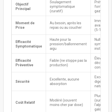
Soulagement
Prévention
Objectif
symptomatique
formation 
Principal
(curatif)
gaz
Immédiat
Moment de
Au besoin, après les
avant le re
Prise
repas ou au coucher
(5-10 min)
Haute pour la
Nulle une f
Efficacité
pression/ballonnement
symptôme
Symptomatique
aigu
installés
Élevée si le
Efficacité
Faible (ne stoppe pas la
déclencheu
Préventive
production)
connu
Excellente,
Excellente, aucune
Sécurité
digestion
absorption
naturelle
Plus élevé
Modéré (souvent
(surtout p
Coût Relatif
moins cher par dose)
l'alpha-
galactosid