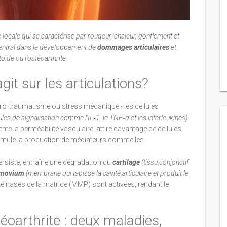
 locale qui se caractérise par rougeur, chaleur, gonflement et
 central dans le développement de
dommages articulaires
et
ïde ou l'ostéoarthrite.
it sur les articulations?
cro‑traumatisme ou stress mécanique - les cellules
les de signalisation comme l'IL‑1, le TNF‑α et les interleukines
)
.
 la perméabilité vasculaire, attire davantage de cellules
timule la production de médiateurs comme les
persiste, entraîne une dégradation du
cartilage
(
tissu conjonctif
ynovium
(
membrane qui tapisse la cavité articulaire et produit le
éinases de la matrice (MMP) sont activées, rendant le
éoarthrite : deux maladies,