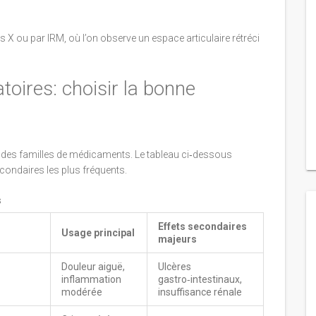
X ou par IRM, où l’on observe un espace articulaire rétréci
oires: choisir la bonne
andes familles de médicaments. Le tableau ci‑dessous
condaires les plus fréquents.
s
Effets secondaires
Usage principal
majeurs
Douleur aiguë,
Ulcères
inflammation
gastro‑intestinaux,
modérée
insuffisance rénale