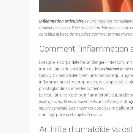
Inflammation articulaire
est une
réaction immunitaire
douleur au niveau d'une articulation
. Elle joue un rôle
constitue la base de maladies comme l'arthrite rhumato
Comment l'inflammation ag
Lorsque le corps détecte un danger - infection, mi
immunitaires du joint libèrent des
cytokines
(
molécu
Ces cytokines déclenchent une cascade qui augmente
inflammatoires (macrophages, neutrophiles) et s
prostaglandines et les leucotriènes.
Le résultat: une réponse inflammatoire qui, si elle 
lisse qui amortit les mouvements articulaires
)
et du
s
liquide synovial
)
. Les enzymes appelées métalloprot
cartilage poreux et sujet à l'érosion.
Arthrite rhumatoïde vs ost