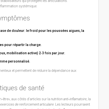
tabilisateurs qui protègent les articulations.
l'inflammation systémique.
 symptômes
hase de douleur: le froid pour les poussées aigues, la
es pour répartir la charge.
x, mobilisation active) 2‑3 fois par jour.
amme personnalisé.
enteux et permettent de réduire la dépendance aux
tiques de santé
n‑être», aux côtés d’articles sur la
nutrition anti‑inflamatoire
, la
s
exercices de renforcement articulaire
. Les lecteurs pourraient