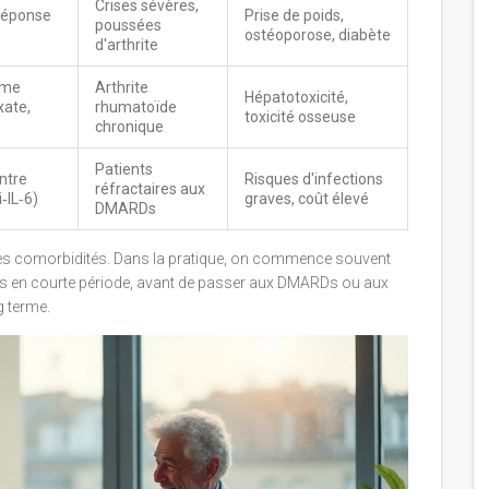
Crises sévères,
 réponse
Prise de poids,
poussées
ostéoporose, diabète
d'arthrite
ème
Arthrite
Hépatotoxicité,
xate,
rhumatoïde
toxicité osseuse
chronique
Patients
ntre
Risques d'infections
réfractaires aux
i‑IL‑6)
graves, coût élevé
DMARDs
et des comorbidités. Dans la pratique, on commence souvent
des en courte période, avant de passer aux DMARDs ou aux
g terme.