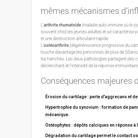
mêmes mécanismes d'inf
L'
arthrite rhumatoïde
(
maladie auto‑immune où le sy
souvent chez les jeunes adultes et se caractérise 
et une destruction articulaire rapide.
L'
ostéoarthrite
(
dégénérescence progressive du cartil
touche davantage les personnes de plus de 50ans,
les hanches. Les deux pathologies partagent des cyt
déclenchant et l'intensité de la réponse immunitaire
Conséquences majeures de 
Érosion du cartilage : perte d'aggrecans et de
Hypertrophie du synovium : formation de pann
mécanique.
Ostéophytes : dépôts calciques en réponse à l'i
Dégradation du cartilage permet le contact os