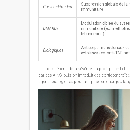
Suppression globale de la
Corticostéroïdes
immunitaire
Modulation ciblée du syst
DMARDs
immunitaire (ex. méthotre
leflunomide)
Anticorps monoclonaux co
Biologiques
cytokines (ex. anti‑TNF, ant
Le choix dépend de la sévérité, du profil patient 
par des AINS, puis on introduit des corticostéroï
agents biologiques pour une prise en charge à lon