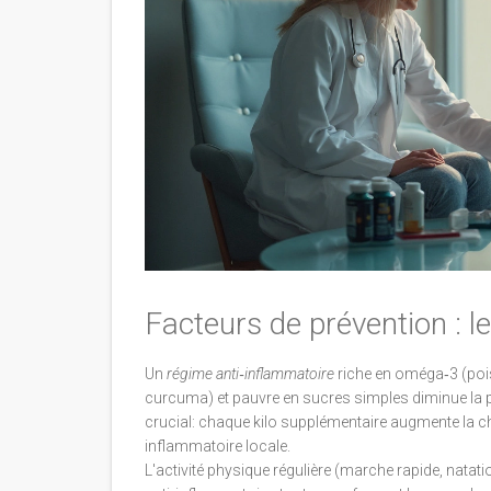
Facteurs de prévention : l
Un
régime anti‑inflammatoire
riche en oméga‑3 (pois
curcuma) et pauvre en sucres simples diminue la p
crucial: chaque kilo supplémentaire augmente la c
inflammatoire locale.
L'activité physique régulière (marche rapide, natati