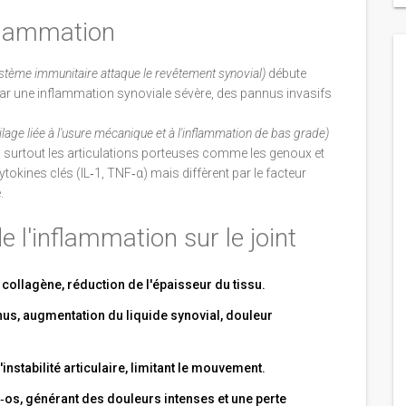
lammation
stème immunitaire attaque le revêtement synovial
)
débute
par une inflammation synoviale sévère, des pannus invasifs
age liée à l'usure mécanique et à l'inflammation de bas grade
)
 surtout les articulations porteuses comme les genoux et
okines clés (IL‑1, TNF‑α) mais diffèrent par le facteur
.
l'inflammation sur le joint
 collagène, réduction de l'épaisseur du tissu.
us, augmentation du liquide synovial, douleur
nstabilité articulaire, limitant le mouvement.
‑os, générant des douleurs intenses et une perte