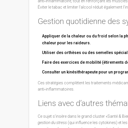
anti‑inflammatoire, tout en renforçant les muscles s
Éviter le tabac et limiter l'alcool réduit également 
Gestion quotidienne des
Appliquer de la chaleur ou du froid selon la p
chaleur pour les raideurs.
Utiliser des orthèses ou des semelles spécial
Faire des exercices de mobilité (étirements dou
Consulter un kinésithérapeute pour un progr
Ces stratégies complètent les traitements médicam
anti‑inflammatoires.
Liens avec d’autres théma
Ce sujet s’insère dans le grand cluster «Santé & Bie
gestion du stress
(qui influence les cytokines) et le