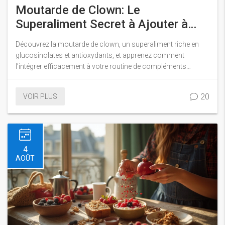
Moutarde de Clown: Le
Superaliment Secret à Ajouter à
Vos Suppléments
Découvrez la moutarde de clown, un superaliment riche en
glucosinolates et antioxydants, et apprenez comment
l’intégrer efficacement à votre routine de compléments
nutritionnels.
20
VOIR PLUS
4
AOÛT