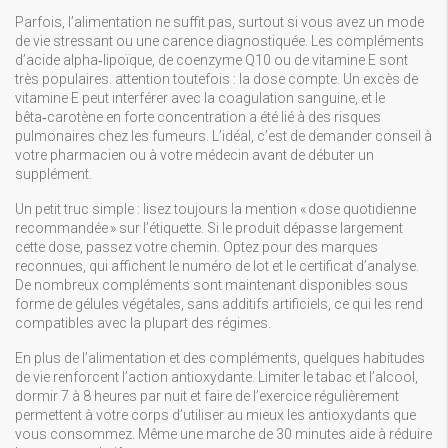
Parfois, l’alimentation ne suffit pas, surtout si vous avez un mode
de vie stressant ou une carence diagnostiquée. Les compléments
d’acide alpha‑lipoïque, de coenzyme Q10 ou de vitamine E sont
très populaires. attention toutefois : la dose compte. Un excès de
vitamine E peut interférer avec la coagulation sanguine, et le
bêta‑carotène en forte concentration a été lié à des risques
pulmonaires chez les fumeurs. L’idéal, c’est de demander conseil à
votre pharmacien ou à votre médecin avant de débuter un
supplément.
Un petit truc simple : lisez toujours la mention « dose quotidienne
recommandée » sur l’étiquette. Si le produit dépasse largement
cette dose, passez votre chemin. Optez pour des marques
reconnues, qui affichent le numéro de lot et le certificat d’analyse.
De nombreux compléments sont maintenant disponibles sous
forme de gélules végétales, sans additifs artificiels, ce qui les rend
compatibles avec la plupart des régimes.
En plus de l’alimentation et des compléments, quelques habitudes
de vie renforcent l’action antioxydante. Limiter le tabac et l’alcool,
dormir 7 à 8 heures par nuit et faire de l’exercice régulièrement
permettent à votre corps d’utiliser au mieux les antioxydants que
vous consommez. Même une marche de 30 minutes aide à réduire