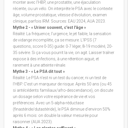
monter avec l'HBP, une prostatite, une éjaculation
récente, ou un vélo. On interprète le PSA avec le contexte:
âge, volume prostatique, vitesse d'évolution, examen
clinique, parfois IRM. Sources: EAU 2024, AUA 2023.
Mythe 2 - « Uriner souvent, c'est l'âge »
Réalité: La fréquence, l'urgence, le jet faible, la sensation
de vidange incomplète, ça se mesure. L'IPSS (7
questions, score 0-35) guide: 0-7 léger, 8-19 modéré, 20-
35 sévère. Si ça vous pourrit la vie, on agit. Laisser traîner
expose à des infections, à une rétention aiguë, et
rarement à une atteinte rénale.
Mythe 3 - « Le PSA dit tout »
Réalité: Le PSA n'est ni un test du cancer, ni un test de
l'HBP. C'est un marqueur de risque. Après 50 ans (ou 45
si antécédents familiaux/afro-descendance), on discute
un dosage selon votre espérance de vie et vos
préférences. Avec un 5-alpha-réductase
(finastéride/dutastéride), le PSA diminue d'environ 50%
après 6 mois: on double la valeur mesurée pour
raisonner (AUA 2023).