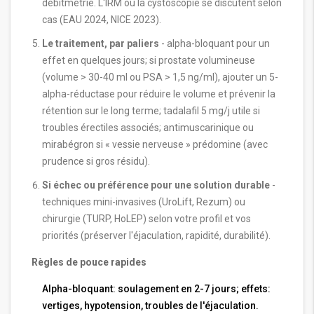
débitmétrie. L'IRM ou la cystoscopie se discutent selon
cas (EAU 2024, NICE 2023).
Le traitement, par paliers
- alpha-bloquant pour un
effet en quelques jours; si prostate volumineuse
(volume > 30-40 ml ou PSA > 1,5 ng/ml), ajouter un 5-
alpha-réductase pour réduire le volume et prévenir la
rétention sur le long terme; tadalafil 5 mg/j utile si
troubles érectiles associés; antimuscarinique ou
mirabégron si « vessie nerveuse » prédomine (avec
prudence si gros résidu).
Si échec ou préférence pour une solution durable
-
techniques mini-invasives (UroLift, Rezum) ou
chirurgie (TURP, HoLEP) selon votre profil et vos
priorités (préserver l'éjaculation, rapidité, durabilité).
Règles de pouce rapides
Alpha-bloquant: soulagement en 2-7 jours; effets:
vertiges, hypotension, troubles de l'éjaculation.