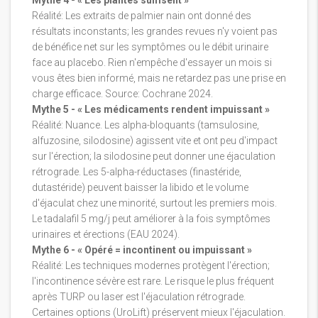
Mythe 4 - « Les plantes suffisent »
Réalité: Les extraits de palmier nain ont donné des
résultats inconstants; les grandes revues n'y voient pas
de bénéfice net sur les symptômes ou le débit urinaire
face au placebo. Rien n'empêche d'essayer un mois si
vous êtes bien informé, mais ne retardez pas une prise en
charge efficace. Source: Cochrane 2024.
Mythe 5 - « Les médicaments rendent impuissant »
Réalité: Nuance. Les alpha-bloquants (tamsulosine,
alfuzosine, silodosine) agissent vite et ont peu d'impact
sur l'érection; la silodosine peut donner une éjaculation
rétrograde. Les 5-alpha-réductases (finastéride,
dutastéride) peuvent baisser la libido et le volume
d'éjaculat chez une minorité, surtout les premiers mois.
Le tadalafil 5 mg/j peut améliorer à la fois symptômes
urinaires et érections (EAU 2024).
Mythe 6 - « Opéré = incontinent ou impuissant »
Réalité: Les techniques modernes protègent l'érection;
l'incontinence sévère est rare. Le risque le plus fréquent
après TURP ou laser est l'éjaculation rétrograde.
Certaines options (UroLift) préservent mieux l'éjaculation.