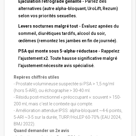
Éjaculation rétrograde gênante
- Parlez des
alternatives (autre alpha-bloquant, UroLift, Rezum)
selon vos priorités sexuelles.
Levers nocturnes malgré tout
- Évaluez apnées du
sommeil, diurétiques tardifs, alcool du soir,
œdèmes (remontez les jambes en fin de journée).
PSA qui monte sous 5-alpha-réductase
- Rappelez
l'ajustement x2. Toute hausse significative malgré
l'ajustement nécessite avis spécialisé.
Repères chiffrés utiles
- Prostate volumineuse suspectée si PSA > 1,5 ng/ml
(hors 5-ARI), ou échographie > 30-40 ml.
- Résidu post-mictionnel « préoccupant »: souvent > 150-
200 ml, mais c'est le contexte qui compte.
- Amélioration attendue IPSS: alpha-bloquant ~4-6 points,
5-ARI ~3-5 sur la durée, TURP/HoLEP 60-70% (EAU 2024,
BMJ 2022).
Quand demander un 2e avis