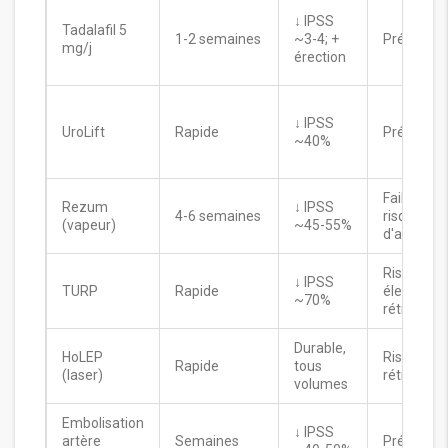
↓ IPSS
Tadalafil 5
1-2 semaines
~3-4; +
Préservée
mg/j
érection
↓ IPSS
UroLift
Rapide
Préservée
~40%
Faible
Rezum
↓ IPSS
4-6 semaines
risque
(vapeur)
~45-55%
d'altérati
Risque
↓ IPSS
TURP
Rapide
élevé
~70%
rétrograd
Durable,
HoLEP
Risque
Rapide
tous
(laser)
rétrograd
volumes
Embolisation
↓ IPSS
artère
Semaines
Préservée