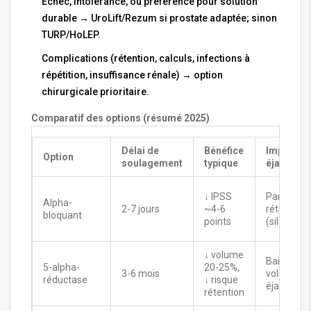
Échec, intolérance, ou préférence pour solution
durable → UroLift/Rezum si prostate adaptée; sinon
TURP/HoLEP.
Complications (rétention, calculs, infections à
répétition, insuffisance rénale) → option
chirurgicale prioritaire.
Comparatif des options (résumé 2025)
Délai de
Bénéfice
Impact
Option
soulagement
typique
éjaculati
↓ IPSS
Parfois
Alpha-
2-7 jours
~4-6
rétrograd
bloquant
points
(silodosin
↓ volume
Baisse
5-alpha-
20-25%,
3-6 mois
volume
réductase
↓ risque
éjaculat
rétention