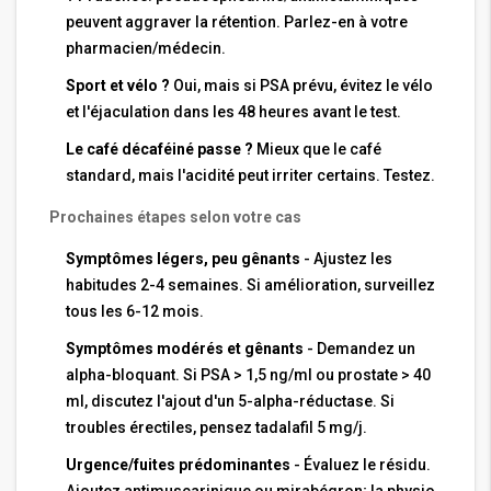
peuvent aggraver la rétention. Parlez-en à votre
pharmacien/médecin.
Sport et vélo ?
Oui, mais si PSA prévu, évitez le vélo
et l'éjaculation dans les 48 heures avant le test.
Le café décaféiné passe ?
Mieux que le café
standard, mais l'acidité peut irriter certains. Testez.
Prochaines étapes selon votre cas
Symptômes légers, peu gênants
- Ajustez les
habitudes 2-4 semaines. Si amélioration, surveillez
tous les 6-12 mois.
Symptômes modérés et gênants
- Demandez un
alpha-bloquant. Si PSA > 1,5 ng/ml ou prostate > 40
ml, discutez l'ajout d'un 5-alpha-réductase. Si
troubles érectiles, pensez tadalafil 5 mg/j.
Urgence/fuites prédominantes
- Évaluez le résidu.
Ajoutez antimuscarinique ou mirabégron; la physio