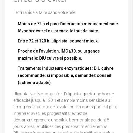
Le tri rapide à faire dans votre tête:
Moins de 72 h et pas d’interaction médicamenteuse:
lévonorgestrel ok, prenez-le tout de suite.
Entre 72 et 120 h: ulipristal souvent mieux.
Proche de l’ovulation, IMC ≥30, ou urgence
maximale: DIU cuivre si possible.
Traitements inducteurs enzymatiques: DIU cuivre
recommandé; si impossible, demandez conseil
(schéma adapté).
Ulipristal vs lévonorgestrel: l’ulipristal garde une bonne
efficacité jusqu’à 120 h et semble moins sensible au
timing exact autour de l’ovulation. En contrepartie, il peut
interférer avec les progestatifs: évitez de
démarrer/reprendre une pilule hormonale pendant 5
jours après, et utilisez des préservatifs entre-temps.
DIU cuivre (pose par un·e pro): c’est la méthode la plus