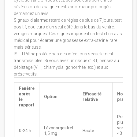
sévères ou des saignements anormaux prolongés,
demandez un avis.
Signaux d’alarme: retard de règles de plus de 7 jours, test
positif, douleurs d’un seul côté dans le bas du ventre,
vertiges marqués. Ces signes imposent un test et un avis
médical pour écarter une grossesse extra-utérine, rare
mais sérieuse.
IST: I-Pill ne protège pas des infections sexuellement
transmissibles. Si vous avez un risque d’IST, pensez au
dépistage (VIH, chlamydia, gonorrhée, etc.) et aux
préservatifs.
Fenêtre
après
Efficacité
Notes
Option
le
relative
pratiques
rapport
Prendre a
plus tôt; si
Lévonorgestrel
vomissem
0-24 h
Haute
1,5 mg
<3 h,