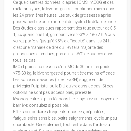
Ce que disent les données: d’après l’OMS, l’ACOG et des
méta-analyses, le lévonorgestrel fonctionne mieux dans
les 24 premières heures. Les taux de grossesse après
prise varient selon le moment du cycle et le délai de prise.
Des études classiques rapportent des taux autour de 0,5-
1,5% quand pris tôt, grimpant vers 2-3% à 48-72 h. Vous
verrez parfois “jusqu’à 95% d’efficacité” dans les 24 h;
c’est une manière de dire qu’il évite la majorité des
grossesses attendues, pas qu’il a 95% de succès dans
tous les cas.
IMC et poids: au-dessus d’un IMC de 30 ou d’un poids
>75-80 kg, le lévonorgestrel pourrait être moins efficace.
Les sociétés savantes (p. ex. FSRH) suggèrent de
privilégier l’ulipristal ou le DIU cuivre dans ce cas. Si ces
options ne sont pas accessibles, prenez le
lévonorgestrel le plus tôt possible et ajoutez un moyen de
barrière; consultez si possible.
Effets secondaires fréquents: nausées, céphalées,
fatigue, seins sensibles, petits saignements, cycle un peu
chamboulé. Généralement, tout rentre dans l’ordre au
cycle suivant. Si vous avez des douleurs pelviennes