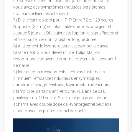
grossesse si elles ont plus de 7 jours de retard ou si
vous avez des symptômes (nausées persistantes,
douleurs pelviennes intenses).
7) Et si c’est trop tard pour I-Pill? Entre 72 et 120 heures,
l’ulipristal (30 mg) est plus fiable que le lévonorgestrel.
Jusque 5 jours, le DIU cuivre est l’option la plus efficace et
offre ensuite une contraception longue durée.
8) Allaitement: le lévonorgestrel est compatible avec
l’allaitement. Si vous devez utiliser l’ulipristal, on
recommande souvent d’exprimer et jeter le lait pendant 1
semaine.
9) Interactions médicaments: certains traitements
diminuent l’efficacité (inducteurs enzymatiques:
carbamazépine, phénytoïne, topiramate, millepertuis,
rifampicine, certains antirétroviraux). Dans ce cas,
privilégiez un DIU cuivre. Si ce n’est pas possible, un
schéma avec double dose de lévonorgestrel peut être
discuté avec un professionnel de santé.