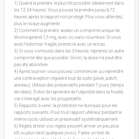
1) Quand la prendre: le plus tôt possible. Idéalement dans
les 12-24 heures. Vous pouvez la prendre jusqu’à 72
heures après le rapport non protégé. Plus vous attendez,
plus le risque augmente.
2) Comment la prendre: avalez un comprimé unique de
lévonorgestrel 1,5 mg, avec ou sans nourriture. Si vous
avez l’estomac fragile, prenez-la avec un encas.
3) Si vous vomissez dans les 3 heures: reprenez un autre
comprimé dès que possible. Sinon, la dose n’a peut-être
pas été absorbée.
4) Après la prise: vous pouvez commencer ou reprendre
une contraception régulière tout de suite (pilule, patch,
anneau). Utilisez des préservatifs pendant 7 jours (temps
de relais). Évitez de reprendre de l’ulipristal dans la foulée,
car il interagit avec les progestatifs.
5) Rapports à venir: la protection ne dure pas pour les
rapports suivants. Pour tout rapport ultérieur pendant le
même cycle, utilisez un préservatif systématiquement.
6) Règles et test: vos règles peuvent arriver un peu plus
tôt ou plus tard (quelques jours). Faites un test de