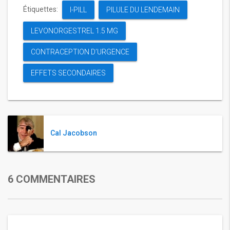
Étiquettes:
I-PILL
PILULE DU LENDEMAIN
LEVONORGESTREL 1.5 MG
CONTRACEPTION D’URGENCE
EFFETS SECONDAIRES
Cal Jacobson
6 COMMENTAIRES