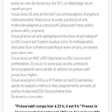
suite; en cas de doute sur les IST, un dépistage, et on
repart propre.
Vous avez 35 ans et fumez? La contraception d’urgence
reste possible. Mais pour la suite, parlez-lui d’une
méthode adaptée à votre profil (dispositif intra-utérin,
préservatifs, implant).
Vous prenez un anti-épileptique inducteur enzymatique?
Le DIU cuivre est l’option la plus sûre. Si inatteignable,
discutez d’un schéma spécifique avec un pro; ne restez
pas sans rien.
Vous avez un IMC ≥30? Ulipristal ou DIU cuivre sont
préférables. Si vous n’y avez pas accès, prenez le
lévonorgestrel sans tarder et utilisez un préservatif
jusqu’aux règles.
Vous avez pris I-Pill à J+4? Faites un test 3 semaines
après le rapport, même si des saignements arrivent, et
parlez d’ulipristal/DIU la prochaine fois.
Scénarios concrets:
“Préservatif rompu hier à 23 h; il est 9 h.” Prenez le