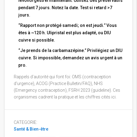
lévonorgestrel maintenant. Utilisez des préservatifs
pendant 7 jours. Notez la date. Test si retard >7
jours.
“Rapport non protégé samedi; on est jeudi.” Vous
êtes à ~120 h. Ulipristal est plus adapté, ou DIU
cuivre si possible.
“Je prends de la carbamazépine.” Privilégiez un DIU
cuivre. Si impossible, demandez un avis urgent à un
pro.
Rappels d’autorité qui font foi: OMS (contraception
d’urgence), ACOG (Practice Bulletin/FAQ), NHS
(Emergency contraception), FSRH 2023 (guideline). Ces
organismes cadrent la pratique et les chiffres cités ici.
CATEGORIE:
Santé & Bien-être