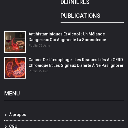
DERNIÈRES
PUBLICATIONS
Antihistaminiques Et Alcool : Un Mélange
Dangereux Qui Augmente La Somnolence
Publié:
28 Janv.
Cancer De L'œsophage : Les Risques Liés Au GERD
Chronique Et Les Signaux D'alerte À Ne Pas Ignorer
Publié:
27 Déc.
MENU
À propos
CGU