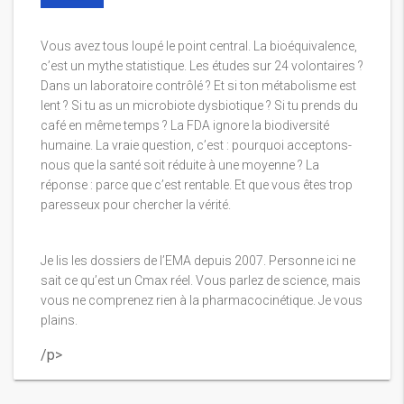
Vous avez tous loupé le point central. La bioéquivalence,
c’est un mythe statistique. Les études sur 24 volontaires ?
Dans un laboratoire contrôlé ? Et si ton métabolisme est
lent ? Si tu as un microbiote dysbiotique ? Si tu prends du
café en même temps ? La FDA ignore la biodiversité
humaine. La vraie question, c’est : pourquoi acceptons-
nous que la santé soit réduite à une moyenne ? La
réponse : parce que c’est rentable. Et que vous êtes trop
paresseux pour chercher la vérité.
Je lis les dossiers de l’EMA depuis 2007. Personne ici ne
sait ce qu’est un Cmax réel. Vous parlez de science, mais
vous ne comprenez rien à la pharmacocinétique. Je vous
plains.
/p>