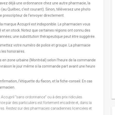
s avez déjà une ordonnance chez une autre pharmacie, la
 (au Québec, c’est courant). Sinon, téléversez une photo
 prescripteur de l’envoyer directement.
la marque Accupril est indisponible. Le pharmacien vous
vé et en stock. Notez que certaines régions ont connu des
 années; une substitution thérapeutique peut être suggérée.
umettez votre numéro de police et groupe. La pharmacie
 les honoraires.
bles en zone urbaine (Montréal) selon l’heure de la commande
a livraison le jour même si la commande part avant une heure
firmation, l’étiquette du flacon, et la fiche-conseil. En cas
harmacien.
nt Accupril “sans ordonnance” ou à des prix ridicules.
 par des particuliers est fortement encadrée et, dans la
ires. Restez sur des pharmacies canadiennes licenciées et