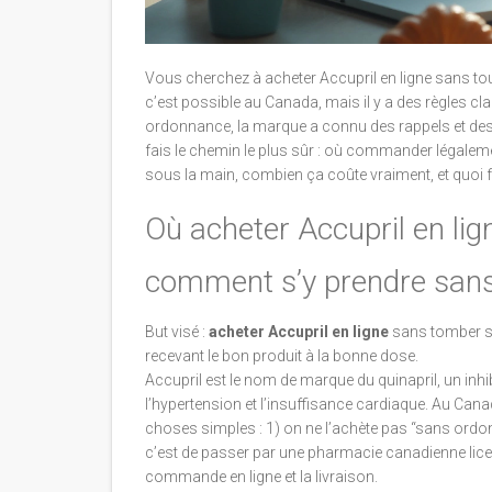
Vous cherchez à acheter Accupril en ligne sans tou
c’est possible au Canada, mais il y a des règles cl
ordonnance, la marque a connu des rappels et des r
fais le chemin le plus sûr : où commander légalem
sous la main, combien ça coûte vraiment, et quoi fa
Où acheter Accupril en li
comment s’y prendre sans
But visé :
acheter Accupril en ligne
sans tomber sur
recevant le bon produit à la bonne dose.
Accupril est le nom de marque du quinapril, un inhi
l’hypertension et l’insuffisance cardiaque. Au Can
choses simples : 1) on ne l’achète pas “sans ordonna
c’est de passer par une pharmacie canadienne lice
commande en ligne et la livraison.