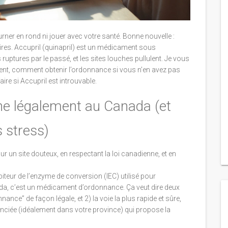
rner en rond ni jouer avec votre santé. Bonne nouvelle :
aires. Accupril (quinapril) est un médicament sous
uptures par le passé, et les sites louches pullulent. Je vous
ent, comment obtenir l’ordonnance si vous n’en avez pas
ire si Accupril est introuvable.
gne légalement au Canada (et
 stress)
 un site douteux, en respectant la loi canadienne, et en
biteur de l’enzyme de conversion (IEC) utilisé pour
ada, c’est un médicament d’ordonnance. Ça veut dire deux
nce” de façon légale, et 2) la voie la plus rapide et sûre,
nciée (idéalement dans votre province) qui propose la