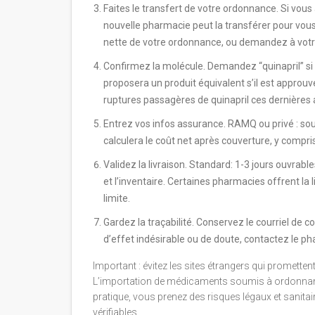
Faites le transfert de votre ordonnance. Si vou
nouvelle pharmacie peut la transférer pour vous
nette de votre ordonnance, ou demandez à votre
Confirmez la molécule. Demandez “quinapril” si 
proposera un produit équivalent s’il est approu
ruptures passagères de quinapril ces dernières
Entrez vos infos assurance. RAMQ ou privé : so
calculera le coût net après couverture, y compris
Validez la livraison. Standard: 1-3 jours ouvra
et l’inventaire. Certaines pharmacies offrent l
limite.
Gardez la traçabilité. Conservez le courriel de con
d’effet indésirable ou de doute, contactez le p
Important : évitez les sites étrangers qui promette
L’importation de médicaments soumis à ordonnance
pratique, vous prenez des risques légaux et sanita
vérifiables.