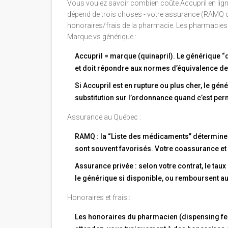
Vous voulez savoir combien coûte Accupril en ligne 
dépend de trois choses - votre assurance (RAMQ ou 
honoraires/frais de la pharmacie. Les pharmacies 
Marque vs générique :
Accupril = marque (quinapril). Le générique 
et doit répondre aux normes d’équivalence d
Si Accupril est en rupture ou plus cher, le gén
substitution sur l’ordonnance quand c’est per
Assurance au Québec :
RAMQ : la “Liste des médicaments” détermine 
sont souvent favorisés. Votre coassurance et la
Assurance privée : selon votre contrat, le t
le générique si disponible, ou remboursent au
Honoraires et frais :
Les honoraires du pharmacien (dispensing fee) 