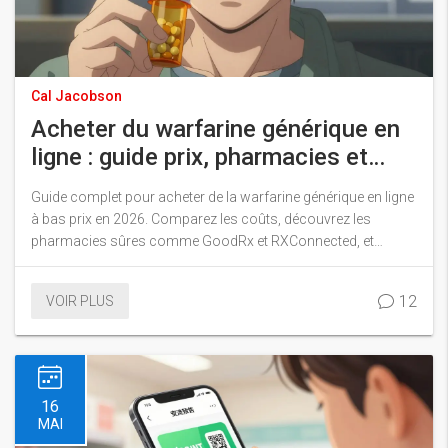
Cal Jacobson
Acheter du warfarine générique en
ligne : guide prix, pharmacies et
sécurité
Guide complet pour acheter de la warfarine générique en ligne
à bas prix en 2026. Comparez les coûts, découvrez les
pharmacies sûres comme GoodRx et RXConnected, et
apprenez à éviter les arnaques tout en économisant sur votre
anticoagulant.
12
VOIR PLUS
16
MAI