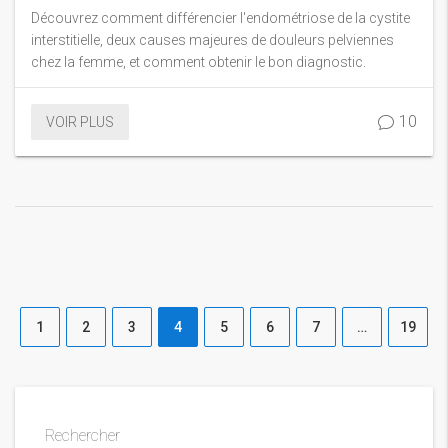
cystite interstitielle ?
Découvrez comment différencier l'endométriose de la cystite
interstitielle, deux causes majeures de douleurs pelviennes
chez la femme, et comment obtenir le bon diagnostic.
10
VOIR PLUS
1
2
3
4
5
6
7
…
19
Rechercher