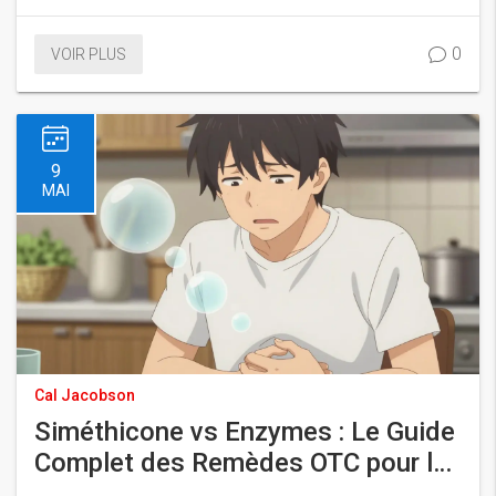
transports en toute sécurité.
0
VOIR PLUS
9
MAI
Cal Jacobson
Siméthicone vs Enzymes : Le Guide
Complet des Remèdes OTC pour les
Gaz et le Ballonnement