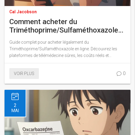
Cal Jacobson
Comment acheter du
Triméthoprime/Sulfaméthoxazole
en ligne : Guide légal et sûr
Guide complet pour acheter légalement du
Triméthoprime/Sulfaméthoxazole en ligne. Découvrez les
plateformes de télémédecine sûres, les coûts réels et
comment éviter les pharmacies frauduleuses.
0
VOIR PLUS
2
MAI