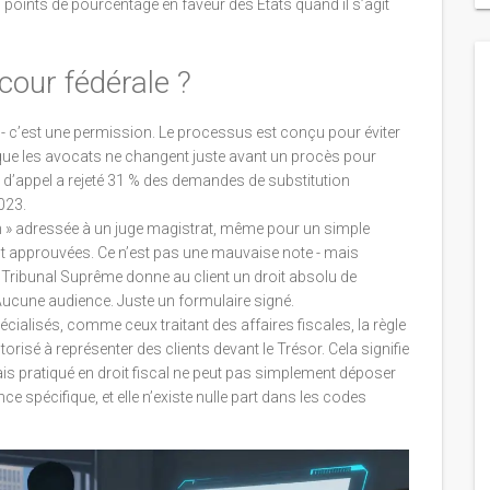
0 points de pourcentage en faveur des États quand il s’agit
our fédérale ?
it - c’est une permission. Le processus est conçu pour éviter
 que les avocats ne changent juste avant un procès pour
d’appel a rejeté 31 % des demandes de substitution
023.
ion » adressée à un juge magistrat, même pour un simple
 approuvées. Ce n’est pas une mauvaise note - mais
u Tribunal Suprême donne au client un droit absolu de
Aucune audience. Juste un formulaire signé.
écialisés, comme ceux traitant des affaires fiscales, la règle
orisé à représenter des clients devant le Trésor. Cela signifie
mais pratiqué en droit fiscal ne peut pas simplement déposer
ce spécifique, et elle n’existe nulle part dans les codes