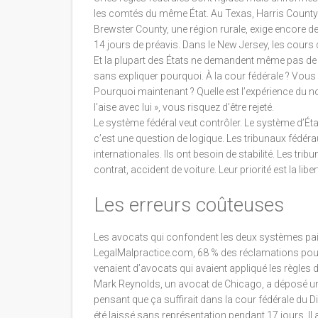
les comtés du même État. Au Texas, Harris County e
Brewster County, une région rurale, exige encore d
14 jours de préavis. Dans le New Jersey, les cours d
Et la plupart des États ne demandent même pas de r
sans expliquer pourquoi. À la cour fédérale ? Vous
Pourquoi maintenant ? Quelle est l’expérience du no
l’aise avec lui », vous risquez d’être rejeté.
Le système fédéral veut contrôler. Le système d’État
c’est une question de logique. Les tribunaux fédér
internationales. Ils ont besoin de stabilité. Les trib
contrat, accident de voiture. Leur priorité est la liber
Les erreurs coûteuses
Les avocats qui confondent les deux systèmes pai
LegalMalpractice.com, 68 % des réclamations pour n
venaient d’avocats qui avaient appliqué les règles 
Mark Reynolds, un avocat de Chicago, a déposé une m
pensant que ça suffirait dans la cour fédérale du Dis
été laissé sans représentation pendant 17 jours. Il a