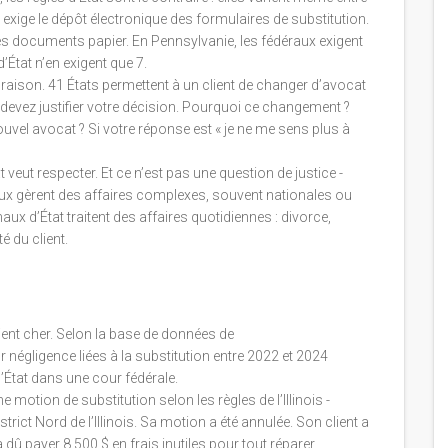
xige le dépôt électronique des formulaires de substitution.
es documents papier. En Pennsylvanie, les fédéraux exigent
’État n’en exigent que 7.
aison. 41 États permettent à un client de changer d’avocat
 devez justifier votre décision. Pourquoi ce changement ?
uvel avocat ? Si votre réponse est « je ne me sens plus à
 veut respecter. Et ce n’est pas une question de justice -
aux gèrent des affaires complexes, souvent nationales ou
unaux d’État traitent des affaires quotidiennes : divorce,
té du client.
ent cher. Selon la base de données de
égligence liées à la substitution entre 2022 et 2024
d’État dans une cour fédérale.
otion de substitution selon les règles de l’Illinois -
trict Nord de l’Illinois. Sa motion a été annulée. Son client a
 dû payer 8 500 $ en frais inutiles pour tout réparer.