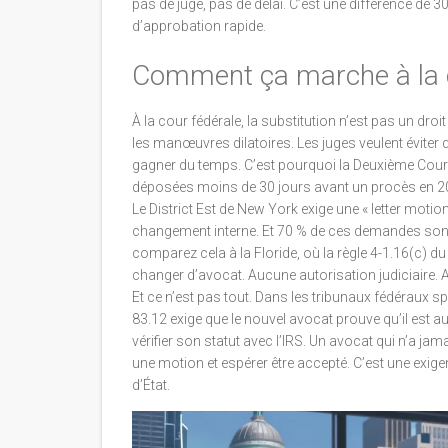
pas de juge, pas de délai. C’est une différence de 3
d’approbation rapide.
Comment ça marche à la c
À la cour fédérale, la substitution n’est pas un dro
les manœuvres dilatoires. Les juges veulent éviter
gagner du temps. C’est pourquoi la Deuxième Cour 
déposées moins de 30 jours avant un procès en 2
Le District Est de New York exige une « letter mot
changement interne. Et 70 % de ces demandes sont
comparez cela à la Floride, où la règle 4-1.16(c) d
changer d’avocat. Aucune autorisation judiciaire. 
Et ce n’est pas tout. Dans les tribunaux fédéraux sp
83.12 exige que le nouvel avocat prouve qu’il est aut
vérifier son statut avec l’IRS. Un avocat qui n’a ja
une motion et espérer être accepté. C’est une exigen
d’État.