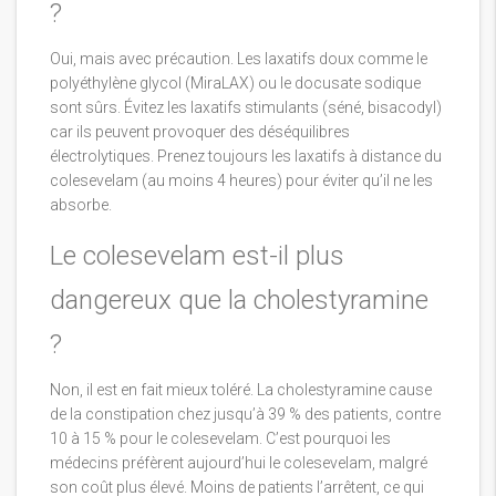
?
Oui, mais avec précaution. Les laxatifs doux comme le
polyéthylène glycol (MiraLAX) ou le docusate sodique
sont sûrs. Évitez les laxatifs stimulants (séné, bisacodyl)
car ils peuvent provoquer des déséquilibres
électrolytiques. Prenez toujours les laxatifs à distance du
colesevelam (au moins 4 heures) pour éviter qu’il ne les
absorbe.
Le colesevelam est-il plus
dangereux que la cholestyramine
?
Non, il est en fait mieux toléré. La cholestyramine cause
de la constipation chez jusqu’à 39 % des patients, contre
10 à 15 % pour le colesevelam. C’est pourquoi les
médecins préfèrent aujourd’hui le colesevelam, malgré
son coût plus élevé. Moins de patients l’arrêtent, ce qui