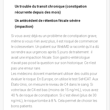
Un trouble du transit chronique (constipation
récurrente depuis des mois)
Un antécédent de rétention fécale sévère
(impaction)
Si vous avez déjà eu un problème de constipation grave,
même si vous n’en avez plus, il est risqué de commencer
le colesevelam. Un patient sur WebMD a raconté qu’il a dû
se rendre aux urgences après 5 jours de traitement : il
avait une impaction fécale. Son gastro-entérologue
n’avait pas posé la question sur son historique. Ce n’est
pas une erreur rare.
Les médecins doivent maintenant utiliser des outils pour
évaluer le risque. En Europe, on utilise le test SeHCAT. Aux
États-Unis, on mesure le niveau de C4 dans le sang. Si
votre taux de C4 est bas (moins de 15 ng/mL), vous avez
40 % de risque de constipation. Si c’est élevé (plus de 30
ng/mL), le risque tombe à 8 %. Cela permet de choisir les
bons patients.