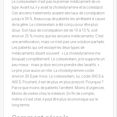
Le colesevelam n’est pas le premier médicament de ce
type. Avant lui, il y avait la cholestyramine et la colestipol.
Ces anciens traitements avaient des taux de constipation
jusqu’à 39 %. Beaucoup de patients les arrêtaient à cause
de la gêne. Le colesevelam a été conçu pour être plus
doux. Son taux de constipation est de 10 à 15 %, soit
environ 25 % moins que les anciens médicaments. C’est
une amélioration, mais ce n’est pas une solution parfaite.
Les patients qui ont essayé les deux types de
médicaments disent souvent : « La cholestyramine me
bloquait complètement. Le colesevelam, je le supporte un
peu mieux - mais je dois encore prendre des laxatifs. »
Le prix joue aussi un rôle. La cholestyramine coûte
environ 30 $ par mois. Le colesevelam, lui, coûte 300 $ à
400 $. Pourtant, il est de plus en plus prescrit. Pourquoi ?
Parce que moins de patients l’arrêtent. Moins d’urgences.
Moins de visites chez le médecin. En fin de compte,
même s’il est cher, il peut être plus économique sur le
long terme.