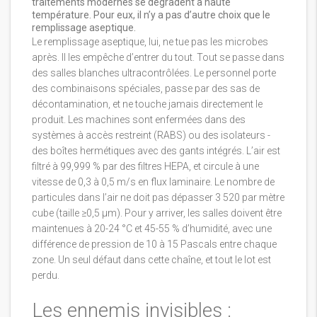
traitements modernes se dégradent à haute
température. Pour eux, il n’y a pas d’autre choix que le
remplissage aseptique.
Le remplissage aseptique, lui, ne tue pas les microbes
après. Il les empêche d’entrer du tout. Tout se passe dans
des salles blanches ultracontrôlées. Le personnel porte
des combinaisons spéciales, passe par des sas de
décontamination, et ne touche jamais directement le
produit. Les machines sont enfermées dans des
systèmes à accès restreint (RABS) ou des isolateurs -
des boîtes hermétiques avec des gants intégrés. L’air est
filtré à 99,999 % par des filtres HEPA, et circule à une
vitesse de 0,3 à 0,5 m/s en flux laminaire. Le nombre de
particules dans l’air ne doit pas dépasser 3 520 par mètre
cube (taille ≥0,5 µm). Pour y arriver, les salles doivent être
maintenues à 20-24 °C et 45-55 % d’humidité, avec une
différence de pression de 10 à 15 Pascals entre chaque
zone. Un seul défaut dans cette chaîne, et tout le lot est
perdu.
Les ennemis invisibles :