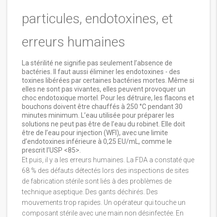
particules, endotoxines, et
erreurs humaines
La stérilité ne signifie pas seulement l’absence de
bactéries. Il faut aussi éliminer les endotoxines - des
toxines libérées par certaines bactéries mortes. Même si
elles ne sont pas vivantes, elles peuvent provoquer un
choc endotoxique mortel. Pour les détruire, les flacons et
bouchons doivent être chauffés à 250 °C pendant 30
minutes minimum. L’eau utilisée pour préparer les
solutions ne peut pas être de l’eau du robinet. Elle doit
être de l’eau pour injection (WFI), avec une limite
d’endotoxines inférieure à 0,25 EU/mL, comme le
prescrit l’USP <85>.
Et puis, il y a les erreurs humaines. La FDA a constaté que
68 % des défauts détectés lors des inspections de sites
de fabrication stérile sont liés à des problèmes de
technique aseptique. Des gants déchirés. Des
mouvements trop rapides. Un opérateur qui touche un
composant stérile avec une main non désinfectée. En