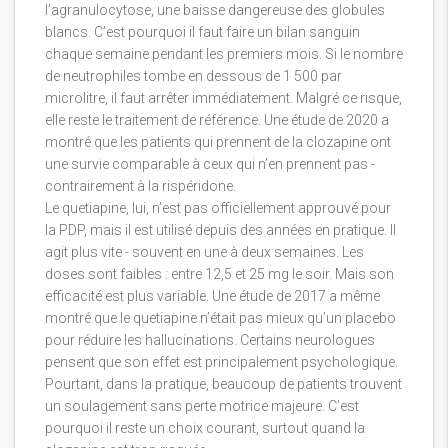
l’agranulocytose, une baisse dangereuse des globules
blancs. C’est pourquoi il faut faire un bilan sanguin
chaque semaine pendant les premiers mois. Si le nombre
de neutrophiles tombe en dessous de 1 500 par
microlitre, il faut arrêter immédiatement. Malgré ce risque,
elle reste le traitement de référence. Une étude de 2020 a
montré que les patients qui prennent de la clozapine ont
une survie comparable à ceux qui n’en prennent pas -
contrairement à la rispéridone.
Le quetiapine, lui, n’est pas officiellement approuvé pour
la PDP, mais il est utilisé depuis des années en pratique. Il
agit plus vite - souvent en une à deux semaines. Les
doses sont faibles : entre 12,5 et 25 mg le soir. Mais son
efficacité est plus variable. Une étude de 2017 a même
montré que le quetiapine n’était pas mieux qu’un placebo
pour réduire les hallucinations. Certains neurologues
pensent que son effet est principalement psychologique.
Pourtant, dans la pratique, beaucoup de patients trouvent
un soulagement sans perte motrice majeure. C’est
pourquoi il reste un choix courant, surtout quand la