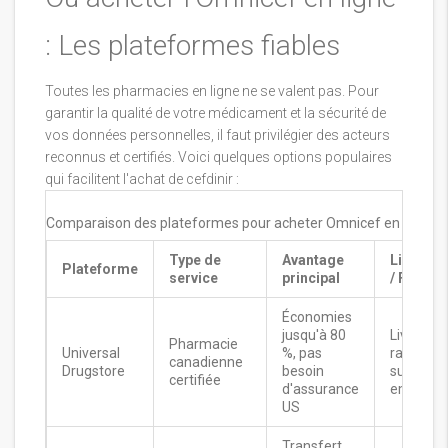
: Les plateformes fiables
Toutes les pharmacies en ligne ne se valent pas. Pour
garantir la qualité de votre médicament et la sécurité de
vos données personnelles, il faut privilégier des acteurs
reconnus et certifiés. Voici quelques options populaires
qui facilitent l'achat de cefdinir :
Comparaison des plateformes pour acheter Omnicef en ligne
Type de
Avantage
Livraiso
Plateforme
service
principal
/ Frais
Économies
jusqu'à 80
Livraison
Pharmacie
Universal
%, pas
rapide,
canadienne
Drugstore
besoin
suivi par
certifiée
d'assurance
email
US
Transfert