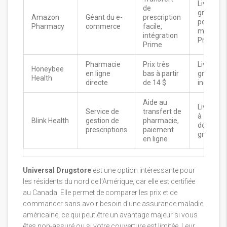
Livraison
de
gratuite
Amazon
Géant du e-
prescription
pour les
Pharmacy
commerce
facile,
membre
intégration
Prime
Prime
Pharmacie
Prix très
Livraison
Honeybee
en ligne
bas à partir
gratuite
Health
directe
de 14 $
incluse
Aide au
Livraison
Service de
transfert de
à
Blink Health
gestion de
pharmacie,
domicile
prescriptions
paiement
gratuite
en ligne
Universal Drugstore
est une option intéressante pour
les résidents du nord de l'Amérique, car elle est certifiée
au Canada. Elle permet de comparer les prix et de
commander sans avoir besoin d'une assurance maladie
américaine, ce qui peut être un avantage majeur si vous
êtes non-assuré ou si votre couverture est limitée. Leur