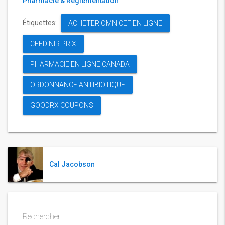
Pharmacie & Réglementation
Étiquettes:
ACHETER OMNICEF EN LIGNE
CEFDINIR PRIX
PHARMACIE EN LIGNE CANADA
ORDONNANCE ANTIBIOTIQUE
GOODRX COUPONS
Cal Jacobson
Rechercher