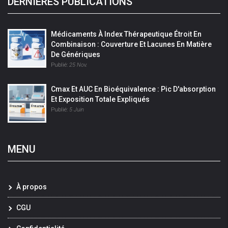
DERNIÈRES PUBLICATIONS
Médicaments À Index Thérapeutique Étroit En
Combinaison : Couverture Et Lacunes En Matière
De Génériques
Publié:
25 Nov.
Cmax Et AUC En Bioéquivalence : Pic D'absorption
Et Exposition Totale Expliqués
Publié:
5 Juin
MENU
À propos
CGU