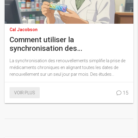
Cal Jacobson
Comment utiliser la
synchronisation des
renouvellements pour améliorer
La synchronisation des renouvellements simplifie la prise de
l'observance médicamenteuse
médicaments chroniques en alignant toutes les dates de
renouvellement sur un seul jour par mois. Des études
montrent une amélioration de 3 à 11 points de l'observance,
réduisant les oublis et les hospitalisations.
15
VOIR PLUS