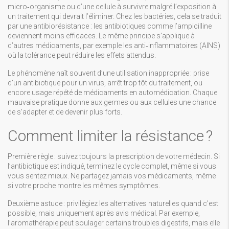
micro‑organisme ou d’une cellule à survivre malgré l’exposition à
un traitement qui devrait l’éliminer. Chez les bactéries, cela se traduit
par une antibiorésistance : les antibiotiques comme l’ampicilline
deviennent moins efficaces. Le même principe s’applique à
d’autres médicaments, par exemple les anti‑inflammatoires (AINS)
où la tolérance peut réduire les effets attendus.
Le phénomène naît souvent d’une utilisation inappropriée : prise
d’un antibiotique pour un virus, arrêt trop tôt du traitement, ou
encore usage répété de médicaments en automédication. Chaque
mauvaise pratique donne aux germes ou aux cellules une chance
de s’adapter et de devenir plus forts.
Comment limiter la résistance ?
Première règle : suivez toujours la prescription de votre médecin. Si
l’antibiotique est indiqué, terminez le cycle complet, même si vous
vous sentez mieux. Ne partagez jamais vos médicaments, même
si votre proche montre les mêmes symptômes.
Deuxième astuce : privilégiez les alternatives naturelles quand c’est
possible, mais uniquement après avis médical. Par exemple,
l’aromathérapie peut soulager certains troubles digestifs, mais elle