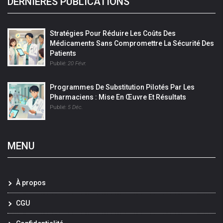
DERNIÈRES PUBLICATIONS
Stratégies Pour Réduire Les Coûts Des
Médicaments Sans Compromettre La Sécurité Des
Patients
Publié:
20 Févr.
Programmes De Substitution Pilotés Par Les
Pharmaciens : Mise En Œuvre Et Résultats
Publié:
5 Déc.
MENU
À propos
CGU