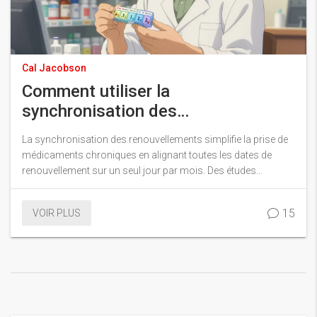
Cal Jacobson
Comment utiliser la
synchronisation des
renouvellements pour améliorer
La synchronisation des renouvellements simplifie la prise de
l'observance médicamenteuse
médicaments chroniques en alignant toutes les dates de
renouvellement sur un seul jour par mois. Des études
montrent une amélioration de 3 à 11 points de l'observance,
réduisant les oublis et les hospitalisations.
15
VOIR PLUS