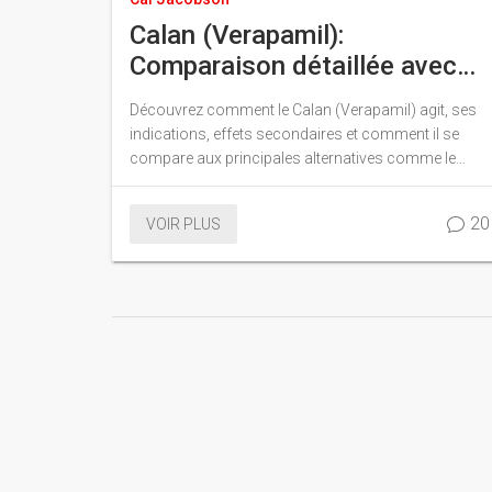
Calan (Verapamil):
Comparaison détaillée avec
les alternatives
Découvrez comment le Calan (Verapamil) agit, ses
thérapeutiques
indications, effets secondaires et comment il se
compare aux principales alternatives comme le
Diltiazem, l'Amlodipine ou les bêta-bloquants.
20
VOIR PLUS