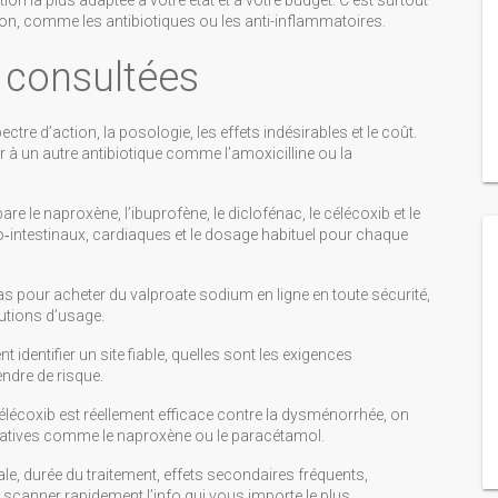
n la plus adaptée à votre état et à votre budget. C’est surtout
ion, comme les antibiotiques ou les anti-inflammatoires.
 consultées
ectre d’action, la posologie, les effets indésirables et le coût.
 à un autre antibiotique comme l’amoxicilline ou la
re le naproxène, l’ibuprofène, le diclofénac, le célécoxib et le
‑intestinaux, cardiaques et le dosage habituel pour chaque
s pour acheter du valproate sodium en ligne en toute sécurité,
autions d’usage.
identifier un site fiable, quelles sont les exigences
ndre de risque.
célécoxib est réellement efficace contre la dysménorrhée, on
atives comme le naproxène ou le paracétamol.
le, durée du traitement, effets secondaires fréquents,
scanner rapidement l’info qui vous importe le plus.