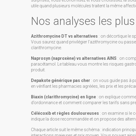
surprises, vous économisez et vous choisissez la solutio
utile quand plusieurs molécules traitent la même affect
Nos analyses les plus
Azithromycine DT vs alternatives
: on décortique le sp
Vous saurez quand privilégier l’azithromycine ou passer
clarithromycine.
Naprosyn (naproxène) vs alternatives AINS
: on compa
paracétamol. Le tableau vous montre les risques gastro
produit.
Depakote générique pas cher
: on vous guide pas à pa
en vérifiant les pharmacies agréées, les prix et les préc
Biaxin (clarithromycine) en ligne
: on explique comment 
d’ordonnance et comment comparer les tarifs sans pre
Célécoxib et règles douloureuses
: on examine si le 
indique la dose recommandée et on propose des altern
Chaque article suit le même schéma : indication principa
interactions majeures et prix moyen. Vous pouvez ainsi 