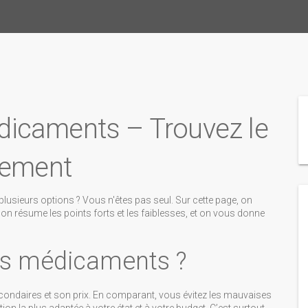
icaments – Trouvez le
dement
lusieurs options ? Vous n'êtes pas seul. Sur cette page, on
n résume les points forts et les faiblesses, et on vous donne
es médicaments ?
econdaires et son prix. En comparant, vous évitez les mauvaises