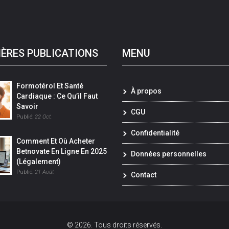
IÈRES PUBLICATIONS
MENU
Formotérol Et Santé
À propos
Cardiaque : Ce Qu’il Faut
Savoir
CGU
Publié:
22 Oct.
Confidentialité
Comment Et Où Acheter
Betnovate En Ligne En 2025
Données personnelles
(légalement)
Publié:
21 Août
Contact
© 2026. Tous droits réservés.