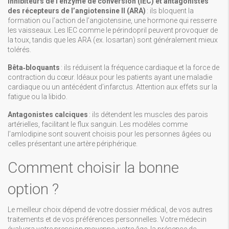
Inhibiteurs de l’enzyme de conversion (IEC) et antagonistes
des récepteurs de l’angiotensine II (ARA)
: ils bloquent la
formation ou l’action de l’angiotensine, une hormone qui resserre
les vaisseaux. Les IEC comme le périndopril peuvent provoquer de
la toux, tandis que les ARA (ex. losartan) sont généralement mieux
tolérés.
Bêta‑bloquants
: ils réduisent la fréquence cardiaque et la force de
contraction du cœur. Idéaux pour les patients ayant une maladie
cardiaque ou un antécédent d’infarctus. Attention aux effets sur la
fatigue ou la libido.
Antagonistes calciques
: ils détendent les muscles des parois
artérielles, facilitant le flux sanguin. Les modèles comme
l’amlodipine sont souvent choisis pour les personnes âgées ou
celles présentant une artère périphérique.
Comment choisir la bonne
option ?
Le meilleur choix dépend de votre dossier médical, de vos autres
traitements et de vos préférences personnelles. Votre médecin