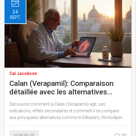
24
SEPT.
Cal Jacobson
Calan (Verapamil): Comparaison
détaillée avec les alternatives
thérapeutiques
Découvrez comment le Calan (Verapamil) agit, ses
indications, effets secondaires et comment il se compare
aux principales alternatives comme le Diltiazem, l'Amlodipine
ou les bêta-bloquants.
20
VOIR PLUS