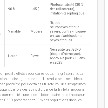
Photosensibilité (30 %
90 %
~45 $
des utilisateurs),
irritation œsophagique
Risque
neuropsychiatrique
Variable
Modéré
sévère, contre-indiquée
s
en cas d'antécédents
psychiatriques
Nécessite test G6PD
(risque d'hémolyse),
Haute
Élevé
approuvé pour >16 ans
en 2025
n profil d'effets secondaires doux, malgré son prix. La
on solaire rigoureuse car elle rend la peau sensible au
 pose problème pour certains utilisateurs : des symptômes
itant parfois des soins d'urgence. Enfin, le tafenoquine,
 la commodité d'une prise hebdomadaire mais impose un
ce en G6PD, présente chez 10 % des populations dans les