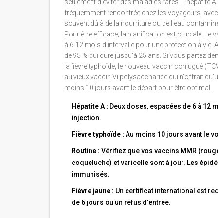
seulement d'éviter des maladies rares. L'hépatite A 
fréquemment rencontrée chez les voyageurs, avec 
souvent dû à de la nourriture ou de l'eau contamin
Pour être efficace, la planification est cruciale. L
à 6-12 mois d'intervalle pour une protection à vie.
de 95 % qui dure jusqu'à 25 ans. Si vous partez de
la fièvre typhoïde, le nouveau vaccin conjugué (TCV
au vieux vaccin Vi polysaccharide qui n'offrait qu'u
moins 10 jours avant le départ pour être optimal.
Hépatite A :
Deux doses, espacées de 6 à 12 m
injection.
Fièvre typhoïde :
Au moins 10 jours avant le vo
Routine :
Vérifiez que vos vaccins MMR (rougeol
coqueluche) et varicelle sont à jour. Les épid
immunisés.
Fièvre jaune :
Un certificat international est r
de 6 jours ou un refus d'entrée.