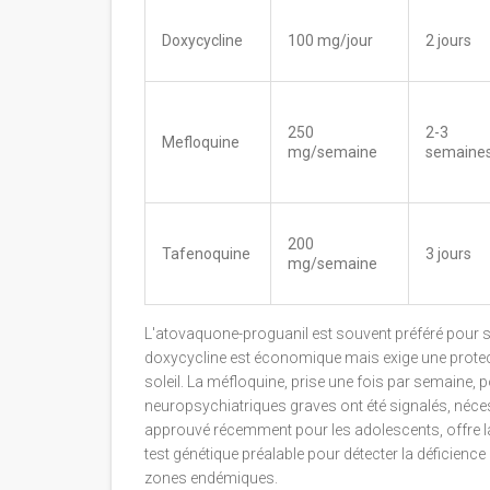
Doxycycline
100 mg/jour
2 jours
250
2-3
Mefloquine
mg/semaine
semaine
200
Tafenoquine
3 jours
mg/semaine
L'atovaquone-proguanil est souvent préféré pour so
doxycycline est économique mais exige une protecti
soleil. La méfloquine, prise une fois par semaine,
neuropsychiatriques graves ont été signalés, nécess
approuvé récemment pour les adolescents, offre
test génétique préalable pour détecter la déficien
zones endémiques.