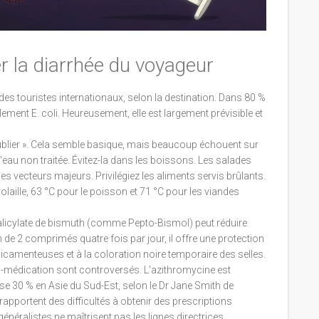
er la diarrhée du voyageur
des touristes internationaux, selon la destination. Dans 80 %
lement E. coli. Heureusement, elle est largement prévisible et
ou oublier ». Cela semble basique, mais beaucoup échouent sur
 d'eau non traitée. Évitez-la dans les boissons. Les salades
s vecteurs majeurs. Privilégiez les aliments servis brûlants.
volaille, 63 °C pour le poisson et 71 °C pour les viandes
-salicylate de bismuth (comme Pepto-Bismol) peut réduire
on de 2 comprimés quatre fois par jour, il offre une protection
icamenteuses et à la coloration noire temporaire des selles.
to-médication sont controversés. L'azithromycine est
30 % en Asie du Sud-Est, selon le Dr Jane Smith de
portent des difficultés à obtenir des prescriptions
énéralistes ne maîtrisent pas les lignes directrices