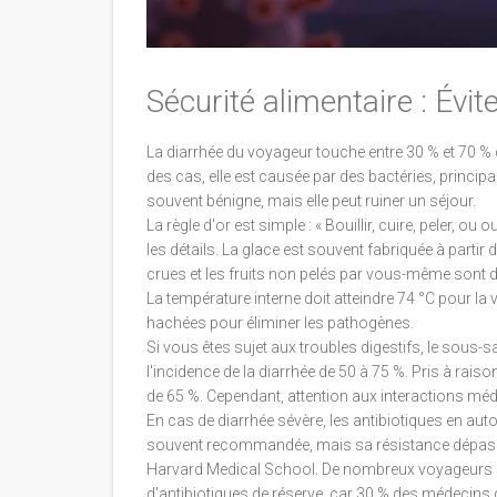
Sécurité alimentaire : Évit
La diarrhée du voyageur touche entre 30 % et 70 % 
des cas, elle est causée par des bactéries, principa
souvent bénigne, mais elle peut ruiner un séjour.
La règle d'or est simple : « Bouillir, cuire, peler, 
les détails. La glace est souvent fabriquée à partir
crues et les fruits non pelés par vous-même sont de
La température interne doit atteindre 74 °C pour la 
hachées pour éliminer les pathogènes.
Si vous êtes sujet aux troubles digestifs, le sous
l'incidence de la diarrhée de 50 à 75 %. Pris à rais
de 65 %. Cependant, attention aux interactions méd
En cas de diarrhée sévère, les antibiotiques en au
souvent recommandée, mais sa résistance dépasse 
Harvard Medical School. De nombreux voyageurs rap
d'antibiotiques de réserve, car 30 % des médecins g