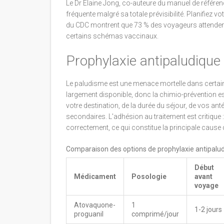
Le Dr Elaine Jong, co-auteure du manuel de référen
fréquente malgré sa totale prévisibilité. Planifiez 
du CDC montrent que 73 % des voyageurs attendent
certains schémas vaccinaux.
Prophylaxie antipaludique 
Le paludisme est une menace mortelle dans certain
largement disponible, donc la chimio-prévention e
votre destination, de la durée du séjour, de vos an
secondaires. L'adhésion au traitement est critiqu
correctement, ce qui constitue la principale cause
Comparaison des options de prophylaxie antipalu
Début
Médicament
Posologie
avant
voyage
Atovaquone-
1
1-2 jours
proguanil
comprimé/jour