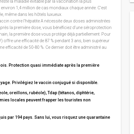
reste la maladie évitable par la vaccination la plus
environ 1,4 million de cas mondiaux chaque année. C'est
ée, même dans les hôtels luxueux.
e vaccin contre l'hépatite A nécessite deux doses administrées
 Après la première dose, vous bénéficiez d'une séroprotection
main, la première dose vous protège déjà partiellement. Pour
) offre une efficacité de 87 % pendant 3 ans, bien supérieur
ne efficacité de 50-80 %. Ce dernier doit être administré au
ois. Protection quasi immédiate après la première
yage. Privilégiez le vaccin conjugué si disponible.
e, oreillons, rubéole), Tdap (tétanos, diphtérie,
émies locales peuvent frapper les touristes non
equis par 194 pays. Sans lui, vous risquez une quarantaine