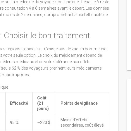
ce sur la médecine du voyage, souligne que l'hépatite A reste
votre consultation 4 à 6 semaines avant le départ. Les données
 moins de 2 semaines, compromettant ainsi l'efficacité de
: Choisir le bon traitement
es régions tropicales. Il n'existe pas de vaccin commercial
st votre seule option. Le choix du médicament dépend de
técédents médicaux et de votre tolérance aux effets
e : seuls 62 % des voyageurs prennent leurs médicaments
 de cas importés.
dique
Coût
Efficacité
(21
Points de vigilance
jours)
Moins d'effets
95 %
~220 $
secondaires, coût élevé