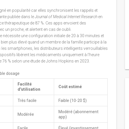
né en popularité car elles synchronisent les rappels et
ante publiée dans le
Journal of Medical Internet Research
en
ce thérapeutique de 87 %. Ces apps envoient des
ec un proche, et alertent en cas de oubli.
e nécessite une configuration initiale de 20 à 30 minutes et
 bien plus élevé quand un membre de la famille participe à la
les smartphones, les distributeurs intelligents verrouillables
positifs libèrent les médicaments uniquement à l'heure
de 76 % selon une étude de Johns Hopkins en 2023.
ble dosage
Facilité
Coût estimé
d'utilisation
Très facile
Faible (10-20 $)
Modéré (abonnement
Modérée
app)
Facile
Élevé (investissement