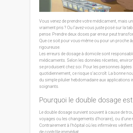
Vous venez de prendre votre médicament, mais une
vraiment pris ? Ou l’avez-vous juste posé sur la tab
pense. Prendre deux doses par erreur peut transfor
Que ce soit pour vous-même ou pour un proche âgé
rigoureuse.
Les erreurs de dosage à domicile sont responsable
médicaments. Selon les données récentes, enviro
se produisent chez soi. Pour les personnes âgées 
quotidiennement, ce risque s’accroît. La bonne nouv
du simple pilulier hebdomadaire aux applications in
soignants.
Pourquoi le double dosage est-
Le double dosage survient souvent à cause de tro
voyages ou les changements d'horaire), ou d'une
Contrairement à l'hôpital où les infirmières vérifie
de contrôle immédiat.