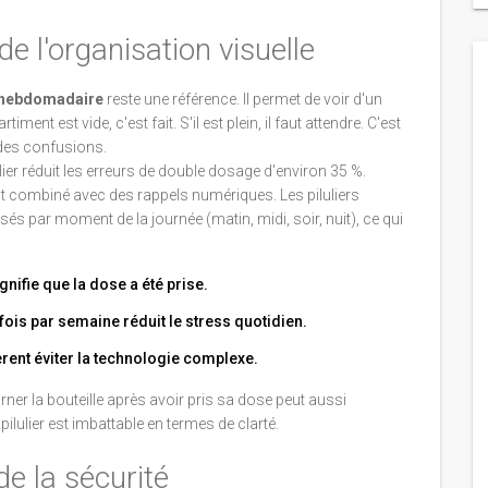
 de l'organisation visuelle
r hebdomadaire
reste une référence. Il permet de voir d'un
iment est vide, c'est fait. S'il est plein, il faut attendre. C'est
 des confusions.
ulier réduit les erreurs de double dosage d'environ 35 %.
st combiné avec des rappels numériques. Les piluliers
 par moment de la journée (matin, midi, soir, nuit), ce qui
nifie que la dose a été prise.
 fois par semaine réduit le stress quotidien.
rent éviter la technologie complexe.
er la bouteille après avoir pris sa dose peut aussi
pilulier est imbattable en termes de clarté.
de la sécurité