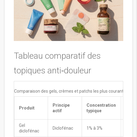
Tableau comparatif des
topiques anti‑douleur
Comparaison des gels, crèmes et patchs les plus courants
Principe
Concentration
Duré
Produit
actif
typique
d’act
Gel
Diclofénac
1% à 3%
6‑8h
diclofénac