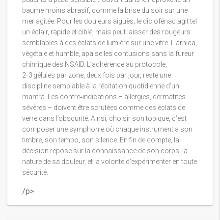
baume moins abrasif, comme la brise du soir sur une
mer agitée. Pour les douleurs aiguës, le diclofénac agit tel
un éclair, rapide et ciblé, mais peut laisser des rougeurs
semblables à des éclats de lumière sur une vitre. L’arnica,
végétale et humble, apaise les contusions sans la fureur
chimique des NSAID. L’adhérence au protocole,
2‑3 gélules par zone, deux fois par jour, reste une
discipline semblable à la récitation quotidienne d’un
mantra. Les contre‑indications – allergies, dermatites
sévères – doivent être scrutées comme des éclats de
verre dans l’obscurité. Ainsi, choisir son topique, c’est
composer une symphonie où chaque instrument a son
timbre, son tempo, son silence. En fin de compte, la
décision repose sur la connaissance de son corps, la
nature de sa douleur, et la volonté d’expérimenter en toute
sécurité.
/p>