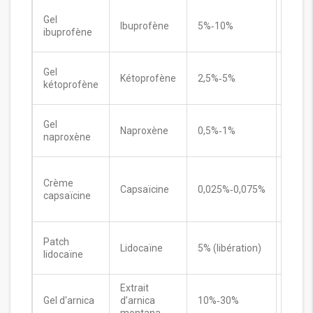
Gel
Ibuprofène
5%‑10%
4‑6h
ibuprofène
Gel
Kétoprofène
2,5%‑5%
6‑8h
kétoprofène
Gel
Naproxène
0,5%‑1%
10‑1
naproxène
Aprè
Crème
Capsaïcine
0,025%‑0,075%
2‑4s
capsaïcine
d’util
Patch
Lidocaïne
5% (libération)
8‑12h
lidocaïne
Extrait
Gel d'arnica
d’arnica
10%‑30%
4‑6h
montana