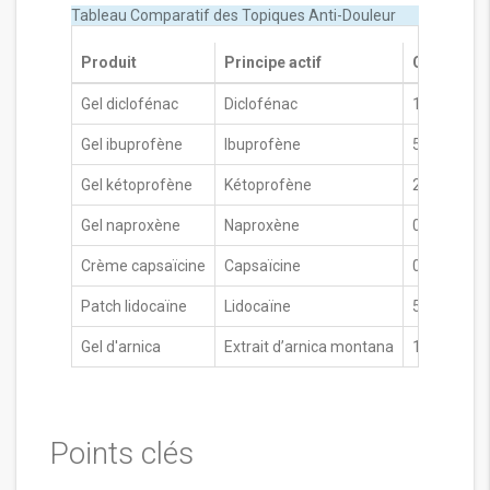
Tableau Comparatif des Topiques Anti-Douleur
Produit
Principe actif
Concentrat
Gel diclofénac
Diclofénac
1 % à 3 %
Gel ibuprofène
Ibuprofène
5 %‑10 %
Gel kétoprofène
Kétoprofène
2,5 %‑5 %
Gel naproxène
Naproxène
0,5 %‑1 %
Crème capsaïcine
Capsaïcine
0,025 %‑0,
Patch lidocaïne
Lidocaïne
5 % (libérat
Gel d'arnica
Extrait d’arnica montana
10 %‑30 %
Points clés