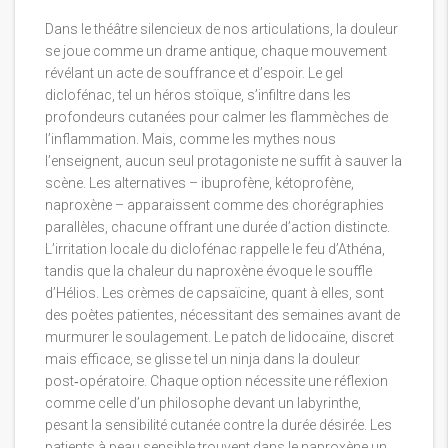
Dans le théâtre silencieux de nos articulations, la douleur
se joue comme un drame antique, chaque mouvement
révélant un acte de souffrance et d’espoir. Le gel
diclofénac, tel un héros stoïque, s’infiltre dans les
profondeurs cutanées pour calmer les flammèches de
l’inflammation. Mais, comme les mythes nous
l’enseignent, aucun seul protagoniste ne suffit à sauver la
scène. Les alternatives – ibuprofène, kétoprofène,
naproxène – apparaissent comme des chorégraphies
parallèles, chacune offrant une durée d’action distincte.
L’irritation locale du diclofénac rappelle le feu d’Athéna,
tandis que la chaleur du naproxène évoque le souffle
d’Hélios. Les crèmes de capsaïcine, quant à elles, sont
des poètes patientes, nécessitant des semaines avant de
murmurer le soulagement. Le patch de lidocaïne, discret
mais efficace, se glisse tel un ninja dans la douleur
post‑opératoire. Chaque option nécessite une réflexion
comme celle d’un philosophe devant un labyrinthe,
pesant la sensibilité cutanée contre la durée désirée. Les
patients à peau sensible trouvent dans le naproxène un