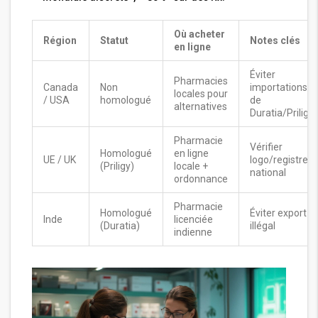
Où acheter
Région
Statut
Notes clés
en ligne
Éviter
Pharmacies
Canada
Non
importations
locales pour
/ USA
homologué
de
alternatives
Duratia/Priligy
Pharmacie
Vérifier
Homologué
en ligne
UE / UK
logo/registre
(Priligy)
locale +
national
ordonnance
Pharmacie
Homologué
Éviter export
Inde
licenciée
(Duratia)
illégal
indienne