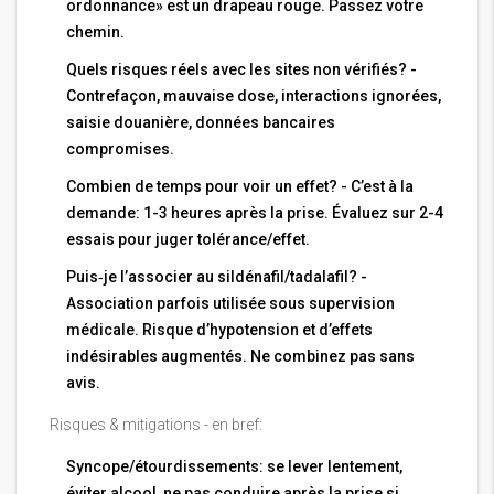
ordonnance» est un drapeau rouge. Passez votre
chemin.
Quels risques réels avec les sites non vérifiés? -
Contrefaçon, mauvaise dose, interactions ignorées,
saisie douanière, données bancaires
compromises.
Combien de temps pour voir un effet? - C’est à la
demande: 1-3 heures après la prise. Évaluez sur 2-4
essais pour juger tolérance/effet.
Puis‑je l’associer au sildénafil/tadalafil? -
Association parfois utilisée sous supervision
médicale. Risque d’hypotension et d’effets
indésirables augmentés. Ne combinez pas sans
avis.
Risques & mitigations - en bref:
Syncope/étourdissements: se lever lentement,
éviter alcool, ne pas conduire après la prise si