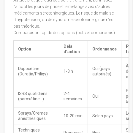
l’alcool les jours de prise et le mélange avec d’autres
médicaments sérotoninergiques. Le risque de malaise,
d’hypotension, ou de syndrome sérotoninergique n’est
pas théorique.
Comparaison rapide des options (buts et compromis):
Délai
Poi
Option
Ordonnance
d’action
for
À la
Dapoxétine
Oui (pays
1-3 h
dem
(Duratia/Priligy)
autorisés)
effe
Eff
ISRS quotidiens
2-4
Oui
pou
(paroxétine…)
semaines
bea
Sprays/Crèmes
Loca
10-20 min
Selon pays
anesthésiques
sim
Techniques
San
Progressif
Non