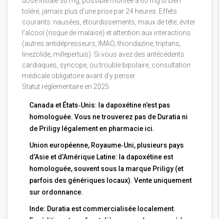
dose initiale 30 mg, possible montée à 60 mg si bien
toléré, jamais plus d’une prise par 24 heures. Effets
courants: nausées, étourdissements, maux de tête; éviter
l’alcool (risque de malaise) et attention aux interactions
(autres antidépresseurs, IMAO, thioridazine, triptans,
linezolide, millepertuis). Si vous avez des antécédents
cardiaques, syncope, ou trouble bipolaire, consultation
médicale obligatoire avant d’y penser.
Statut réglementaire en 2025:
Canada et États‑Unis: la dapoxétine n’est pas
homologuée. Vous ne trouverez pas de Duratia ni
de Priligy légalement en pharmacie ici.
Union européenne, Royaume‑Uni, plusieurs pays
d’Asie et d’Amérique Latine: la dapoxétine est
homologuée, souvent sous la marque Priligy (et
parfois des génériques locaux). Vente uniquement
sur ordonnance.
Inde: Duratia est commercialisée localement.