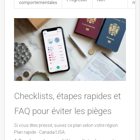
comportementales
méd
Checklists, étapes rapides et
FAQ pour éviter les pièges
Si vous êtes pressé, suivez ce plan selon votre région.
Plan rapide - Canada/USA: