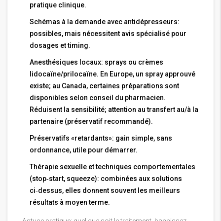
pratique clinique.
Schémas à la demande avec antidépresseurs:
possibles, mais nécessitent avis spécialisé pour
dosages et timing.
Anesthésiques locaux: sprays ou crèmes
lidocaïne/prilocaïne. En Europe, un spray approuvé
existe; au Canada, certaines préparations sont
disponibles selon conseil du pharmacien.
Réduisent la sensibilité; attention au transfert au/à la
partenaire (préservatif recommandé).
Préservatifs «retardants»: gain simple, sans
ordonnance, utile pour démarrer.
Thérapie sexuelle et techniques comportementales
(stop‑start, squeeze): combinées aux solutions
ci‑dessus, elles donnent souvent les meilleurs
résultats à moyen terme.
Astuce pratique: quel que soit le traitement, bannissez